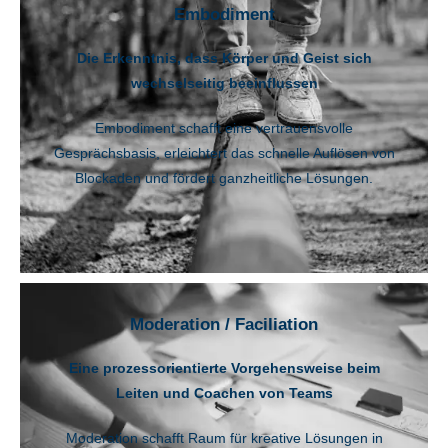
Embodiment
Die Erkenntnis, dass Körper und Geist sich
wechselseitig beeinflussen
Embodiment schafft eine vertrauensvolle
Gesprächsbasis, erleichtert das schnelle Auflösen von
Blockaden und fördert ganzheitliche Lösungen.
Moderation / Faciliation
Eine prozessorientierte Vorgehensweise beim
Leiten und Coachen von Teams
Moderation schafft Raum für kreative Lösungen in