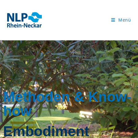
Menü
Methoden & Know-
how
Embodiment