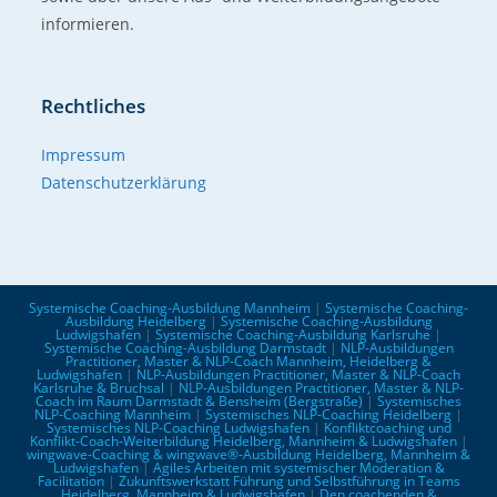
informieren.
Rechtliches
Impressum
Datenschutzerklärung
Systemische Coaching-Ausbildung Mannheim
|
Systemische Coaching-
Ausbildung Heidelberg
|
Systemische Coaching-Ausbildung
Ludwigshafen
|
Systemische Coaching-Ausbildung Karlsruhe
|
Systemische Coaching-Ausbildung Darmstadt
|
NLP-Ausbildungen
Practitioner, Master & NLP-Coach Mannheim, Heidelberg &
Ludwigshafen
|
NLP-Ausbildungen Practitioner, Master & NLP-Coach
Karlsruhe & Bruchsal
|
NLP-Ausbildungen Practitioner, Master & NLP-
Coach im Raum Darmstadt & Bensheim (Bergstraße)
|
Systemisches
NLP-Coaching Mannheim
|
Systemisches NLP-Coaching Heidelberg
|
Systemisches NLP-Coaching Ludwigshafen
|
Konfliktcoaching und
Konflikt-Coach-Weiterbildung Heidelberg, Mannheim & Ludwigshafen
|
wingwave-Coaching & wingwave®-Ausbildung Heidelberg, Mannheim &
Ludwigshafen
|
Agiles Arbeiten mit systemischer Moderation &
Facilitation
|
Zukunftswerkstatt Führung und Selbstführung in Teams
Heidelberg, Mannheim & Ludwigshafen
|
Den coachenden &