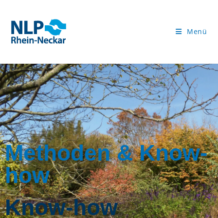
Menü
Methoden & Know-
how
Know-how