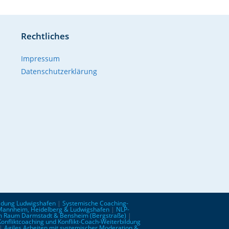
Rechtliches
Impressum
Datenschutzerklärung
ldung Ludwigshafen
|
Systemische Coaching-
 Mannheim, Heidelberg & Ludwigshafen
|
NLP-
im Raum Darmstadt & Bensheim (Bergstraße)
|
Konfliktcoaching und Konflikt-Coach-Weiterbildung
|
Agiles Arbeiten mit systemischer Moderation &