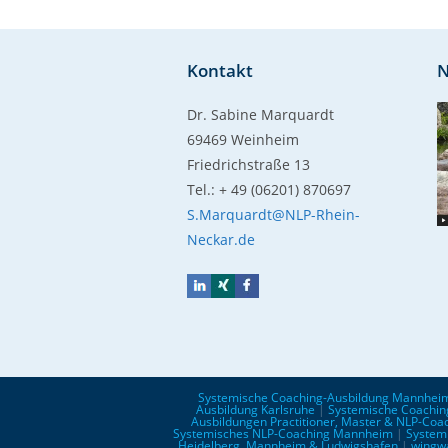
Kontakt
N
Dr. Sabine Marquardt
69469 Weinheim
Friedrichstraße 13
Tel.: + 49 (06201) 870697
S.Marquardt@NLP-Rhein-
Neckar.de
Systemische Coaching-Ausbildung Mannhei
Ausbildung Karlsruhe
|
Systemische Coachin
Ausbildungen Practitioner, Master & NLP-Coa
Systemisches NLP-Coaching Mannheim
|
System
Heidelberg, Mannheim & Ludwigshafen
|
wingw