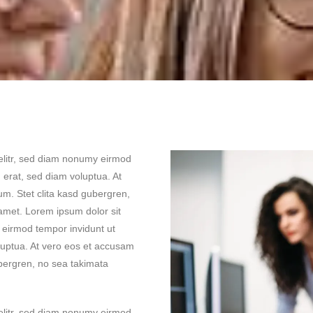
elitr, sed diam nonumy eirmod
 erat, sed diam voluptua. At
um. Stet clita kasd gubergren,
amet. Lorem ipsum dolor sit
 eirmod tempor invidunt ut
luptua. At vero eos et accusam
ubergren, no sea takimata
elitr, sed diam nonumy eirmod