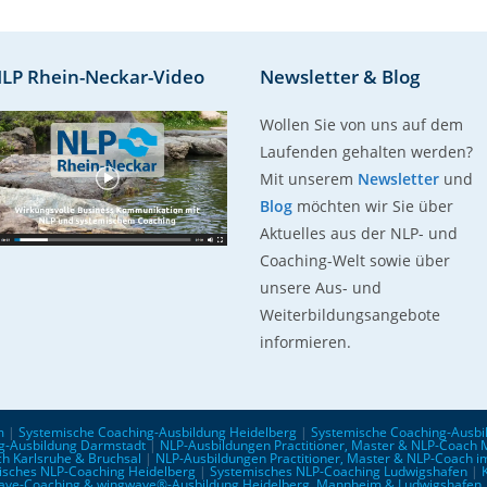
LP Rhein-Neckar-Video
Newsletter & Blog
Wollen Sie von uns auf dem
Laufenden gehalten werden?
Mit unserem
Newsletter
und
Blog
möchten wir Sie über
Aktuelles aus der NLP- und
Coaching-Welt sowie über
unsere Aus- und
Weiterbildungsangebote
informieren.
m
|
Systemische Coaching-Ausbildung Heidelberg
|
Systemische Coaching-Ausbi
g-Ausbildung Darmstadt
|
NLP-Ausbildungen Practitioner, Master & NLP-Coach
ch Karlsruhe & Bruchsal
|
NLP-Ausbildungen Practitioner, Master & NLP-Coach 
isches NLP-Coaching Heidelberg
|
Systemisches NLP-Coaching Ludwigshafen
|
ave-Coaching & wingwave®-Ausbildung Heidelberg, Mannheim & Ludwigshafen