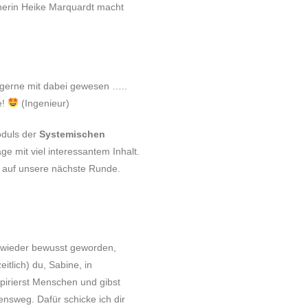
ainerin Heike Marquardt macht
e gerne mit dabei gewesen …..
e!
(Ingenieur)
oduls der
Systemischen
e mit viel interessantem Inhalt.
 auf unsere nächste Runde.
st wieder bewusst geworden,
tlich) du, Sabine, in
spirierst Menschen und gibst
ensweg. Dafür schicke ich dir