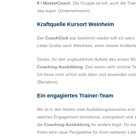
II / MasterCoach
. Die Gruppe ist toll, auch die Tr
das super. (Unternehmerin)
Kraftquelle Kursort Weinheim
Der
CoachClub
war bestimmt wieder toll! ich wär
Liebe Grüße nach Weinheim, einer meiner Kraftort
Danke, für den unglaublichen Auftakt des ersten M
Coaching-Ausbildung
. Das waren sehr schöne Tag
Ich freue mich schon aufs üben und anwenden und
(Beraterin)
Ein engagiertes Trainer-Team
Mir ist in den letzten zwei Ausbildungssessions er
welches Engagement (emotional, energetisch und zei
die
Coaching-Ausbildung
für andere legst. Du in
ihnen eine neue Perspektive für ihren weiteren Leb