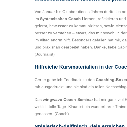
Von Januar bis Oktober dieses Jahres durfte ich an
i
m Systemischen Coach I
lernen, reflektieren un
gelernt, bewusster zu kommunizieren, sowie Mensc
besser zu verstehen – etwas, das mir sowohl in der
im Alltag enorm hilft. Besonders gefallen hat mir, da
und praxisnah gearbeitet haben. Danke, liebe Sabine
(Journalist)
Hilfreiche Kursmaterialien in der Co
Gerne gebe ich Feedback zu den
Coaching-Boxe
mir ausgedruckt, und sie sind ein tolles Nachschl
Das
wingwave-Coach-Seminar
hat mir ganz viel
wirklich tolle Tage. Klaus ist ein wunderbarer Traine
genossen. (Coach)
Spielerisch-delfinisch Ziele erreichen