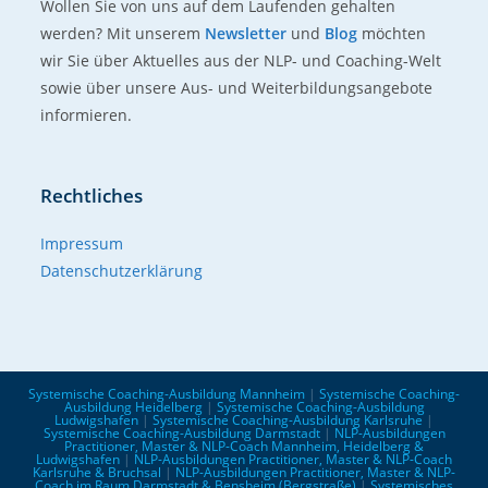
Wollen Sie von uns auf dem Laufenden gehalten
werden? Mit unserem
Newsletter
und
Blog
möchten
wir Sie über Aktuelles aus der NLP- und Coaching-Welt
sowie über unsere Aus- und Weiterbildungsangebote
informieren.
Rechtliches
Impressum
Datenschutzerklärung
Systemische Coaching-Ausbildung Mannheim
|
Systemische Coaching-
Ausbildung Heidelberg
|
Systemische Coaching-Ausbildung
Ludwigshafen
|
Systemische Coaching-Ausbildung Karlsruhe
|
Systemische Coaching-Ausbildung Darmstadt
|
NLP-Ausbildungen
Practitioner, Master & NLP-Coach Mannheim, Heidelberg &
Ludwigshafen
|
NLP-Ausbildungen Practitioner, Master & NLP-Coach
Karlsruhe & Bruchsal
|
NLP-Ausbildungen Practitioner, Master & NLP-
Coach im Raum Darmstadt & Bensheim (Bergstraße)
|
Systemisches